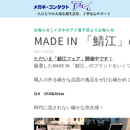
|
お知らせ
メガネのアイ逗子店よりお知らせ
MADE IN 「鯖
2017/03/01
ただいま「鯖江フェア」開催中です！
厳選したMADE IN 「鯖江」のブランドをい
職人の作る確かな品質の逸品をぜひお確かめ
G4 Old&New
時代に流されない確かな存在感！