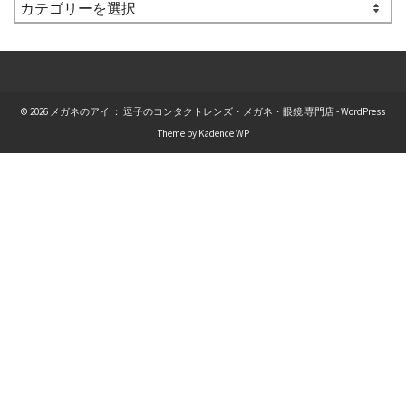
カ
テ
ゴ
リ
ー
© 2026 メガネのアイ ： 逗子のコンタクトレンズ・メガネ・眼鏡 専門店 - WordPress
Theme by
Kadence WP