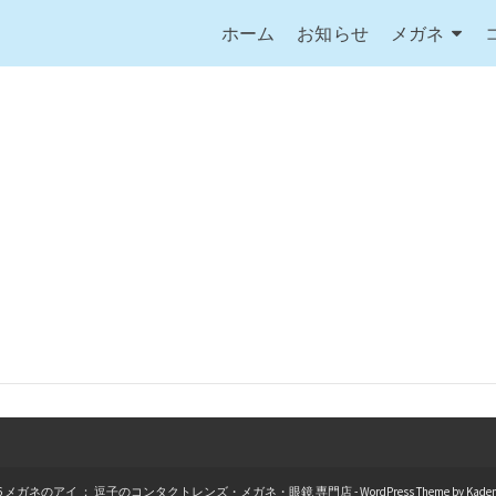
ホーム
お知らせ
メガネ
026 メガネのアイ ： 逗子のコンタクトレンズ・メガネ・眼鏡 専門店 - WordPress Theme by
Kade