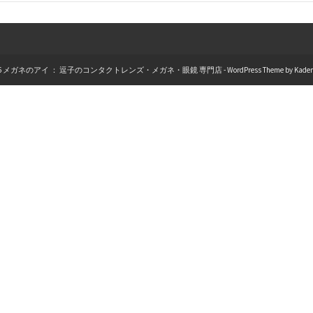
026 メガネのアイ ： 逗子のコンタクトレンズ・メガネ・眼鏡 専門店 - WordPress Theme by
Kade