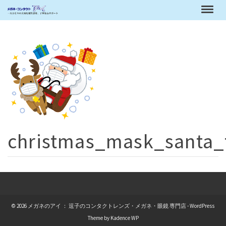
christmas_mask_santa_
© 2026 メガネのアイ ： 逗子のコンタクトレンズ・メガネ・眼鏡 専門店 - WordPress
Theme by
Kadence WP