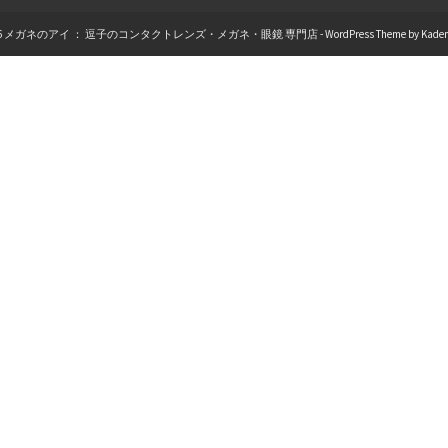
026 メガネのアイ ： 逗子のコンタクトレンズ・メガネ・眼鏡 専門店 - WordPress Theme by
Kade