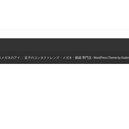
026 メガネのアイ ： 逗子のコンタクトレンズ・メガネ・眼鏡 専門店 - WordPress Theme by
Kade