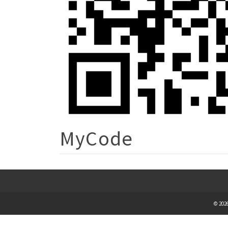
MyCode
© 2